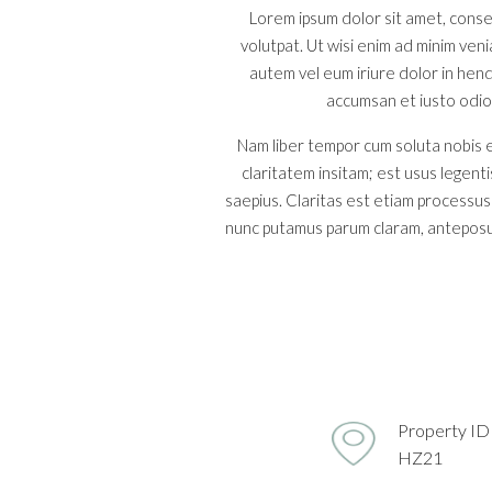
Lorem ipsum dolor sit amet, conse
volutpat. Ut wisi enim ad minim ven
autem vel eum iriure dolor in hendr
accumsan et iusto odio d
Nam liber tempor cum soluta nobis e
claritatem insitam; est usus legenti
saepius. Claritas est etiam processu
nunc putamus parum claram, anteposue
Property ID
HZ21