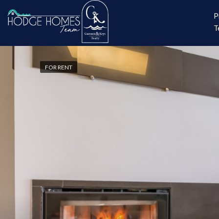
P
T
FOR RENT