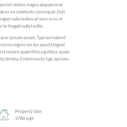
 laoreet dolore magna aliquam erat
liquip ex ea commodo consequat. Duis
giat nulla facilisis at vero eros et
e feugait nulla facilisi.
 facer possim assum. Typi non habent
ectores legere me lius quod ii legunt
est notare quam littera gothica, quam
nta decima. Eodem modo typi, qui nunc
Property Size
3780 sqft