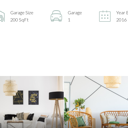
Garage Size
Garage
Year B
200 SqFt
1
2016