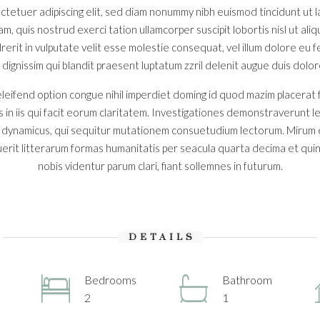
ctetuer adipiscing elit, sed diam nonummy nibh euismod tincidunt ut
iam, quis nostrud exerci tation ullamcorper suscipit lobortis nisl ut a
erit in vulputate velit esse molestie consequat, vel illum dolore eu feu
ignissim qui blandit praesent luptatum zzril delenit augue duis dolore t
leifend option congue nihil imperdiet doming id quod mazim placerat
s in iis qui facit eorum claritatem. Investigationes demonstraverunt l
s dynamicus, qui sequitur mutationem consuetudium lectorum. Mirum 
rit litterarum formas humanitatis per seacula quarta decima et qui
nobis videntur parum clari, fiant sollemnes in futurum.
DETAILS
Bedrooms
Bathroom
2
1