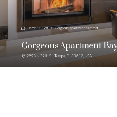
Home
Loft
Gorgeous apartment bay front
Gorgeous Apartment Bay
9998 N 29th St, Tampa, FL 33612, USA