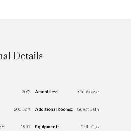
nal Details
20%
Amenities:
Clubhouse
300 Sqft
Additional Rooms::
Guest Bath
ar:
1987
Equipment:
Grill - Gas