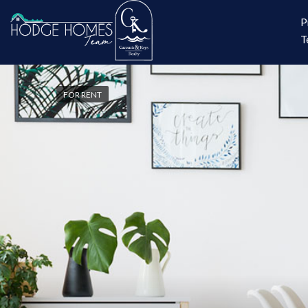
P
T
FOR RENT