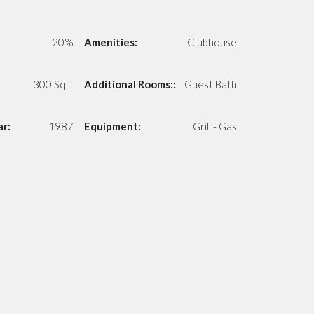
20%
Amenities:
Clubhouse
300 Sqft
Additional Rooms::
Guest Bath
ar:
1987
Equipment:
Grill - Gas