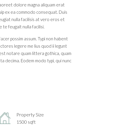
 laoreet dolore magna aliquam erat
liquip ex ea commodo consequat. Duis
giat nulla facilisis at vero eros et
e feugait nulla facilisi.
 facer possim assum. Typi non habent
ectores legere me lius quod ii legunt
est notare quam littera gothica, quam
nta decima. Eodem modo typi, qui nunc
Property Size
1500 sqft