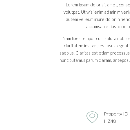
Lorem ipsum dolor sit amet, conse
volutpat. Ut wisi enim ad minim ven
autem vel eum iriure dolor in hendr
accumsan et iusto odio d
Nam liber tempor cum soluta nobis e
claritatem insitam; est usus legenti
saepius. Claritas est etiam processu
nunc putamus parum claram, anteposue
Property ID
HZ48