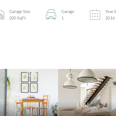
Garage Size
Garage
Year B
200 SqFt
1
2016