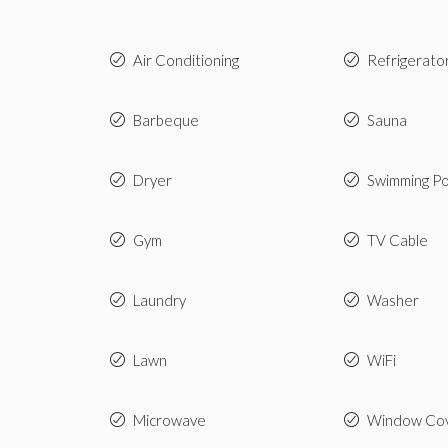
Air Conditioning
Refrigerato
Barbeque
Sauna
Dryer
Swimming Po
Gym
TV Cable
Laundry
Washer
Lawn
WiFi
Microwave
Window Cov