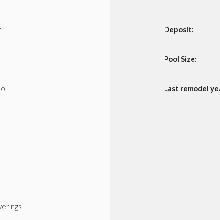
r
Deposit:
Pool Size:
ol
Last remodel ye
erings