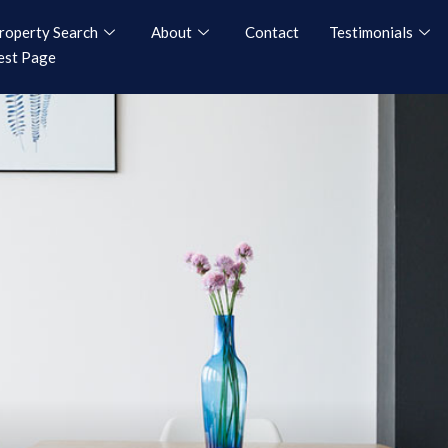
roperty Search
About
Contact
Testimonials
est Page