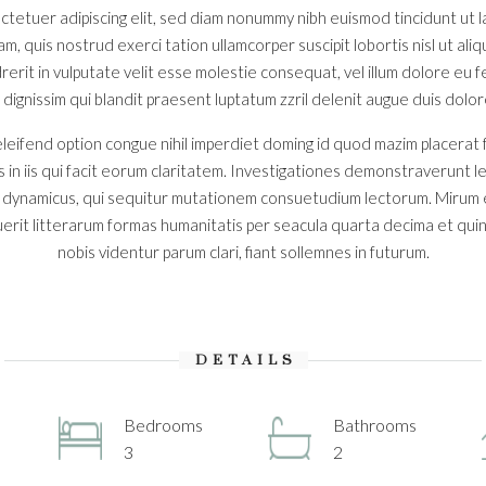
ctetuer adipiscing elit, sed diam nonummy nibh euismod tincidunt ut
iam, quis nostrud exerci tation ullamcorper suscipit lobortis nisl ut a
erit in vulputate velit esse molestie consequat, vel illum dolore eu feu
ignissim qui blandit praesent luptatum zzril delenit augue duis dolore t
leifend option congue nihil imperdiet doming id quod mazim placerat
s in iis qui facit eorum claritatem. Investigationes demonstraverunt l
s dynamicus, qui sequitur mutationem consuetudium lectorum. Mirum 
rit litterarum formas humanitatis per seacula quarta decima et qui
nobis videntur parum clari, fiant sollemnes in futurum.
DETAILS
Bedrooms
Bathrooms
3
2