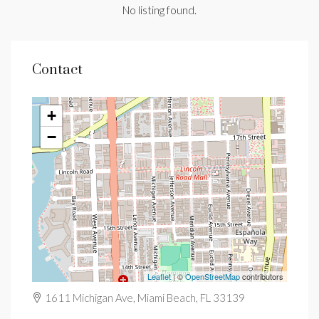
No listing found.
Contact
+
−
Leaflet
| ©
OpenStreetMap
contributors
1611 Michigan Ave, Miami Beach, FL 33139