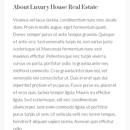
About Luxury House Real Estate
Vivamus vel lacus lacinia, condimentum nunc non, iaculis
diam. Proin in mollis augue, eget fermentum quam.
Donec semper purus ut ante tempus gravida. Quisque
et ante orci. Sed venenatis turpis mi, non varius justo
scelerisque id. Maecenas fermentum nunc sed
maximus efficitur. Pellentesque nec turpis viverra,
cursus ex porta, porttitor odio. In gravida ante nec
eleifend commodo. Cras gravida interdum nisl, vel
venenatis nisl consectetur ut. Duis in erat quis dui
imperdiet pretium et eu purus. Fusce purus ex, placerat
et eros quis, lacinia tempor ligula. Mauris eu efficitur
ligula. Sed scelerisque, elit nec condimentum
ullamcorper, sem enim commodo ligula, ut porttitor
purus turpis ut sem. Ut vehicula velit nec lorem tempus,
hendrerit aliquam sapien lacinia. Aenean quis efficitur
odio.